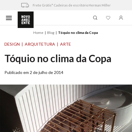
Skip
Frete Grátis* Cadeiras de escritório Herman Miller
to
content
Home
Blog
Tóquio no clima da Copa
DESIGN
ARQUITETURA
ARTE
Tóquio no clima da Copa
Publicado em 2 de julho de 2014