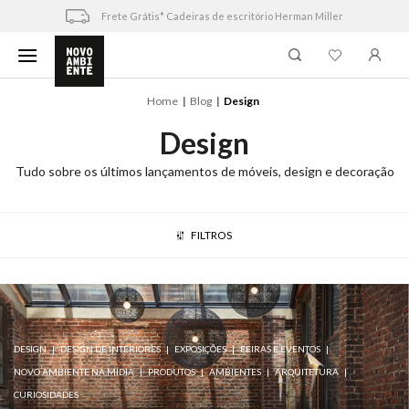
Skip
Frete Grátis* Cadeiras de escritório Herman Miller
to
content
Home
Blog
Design
Design
Tudo sobre os últimos lançamentos de móveis, design e decoração
FILTROS
DESIGN
DESIGN DE INTERIORES
EXPOSIÇÕES
FEIRAS E EVENTOS
NOVO AMBIENTE NA MÍDIA
PRODUTOS
AMBIENTES
ARQUITETURA
CURIOSIDADES