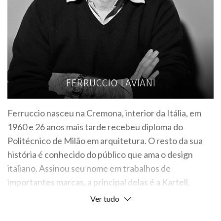
FERRUCCIO LAVIANI
Ferruccio nasceu na Cremona, interior da Itália, em
1960 e 26 anos mais tarde recebeu diploma do
Politécnico de Milão em arquitetura. O resto da sua
história é conhecido do público que ama o design
italiano. Assinou seu nome em trabalhos de
importantes marcas, a principal delas é a Kartell,
empresa para a qual atua como diretor artístico há
Ver tudo
quase três décadas. No início de sua carreira, atuou ao