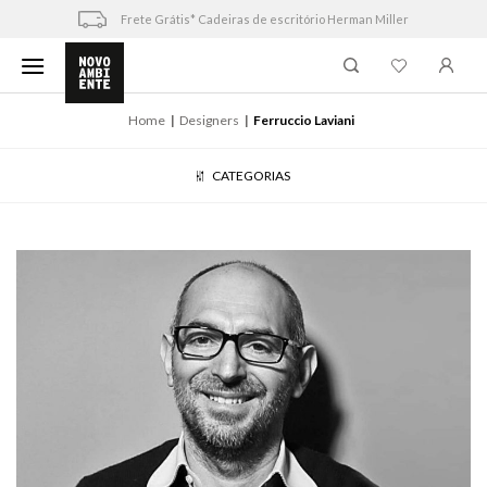
Skip
Frete Grátis* Cadeiras de escritório Herman Miller
to
content
Home
Designers
Ferruccio Laviani
CATEGORIAS