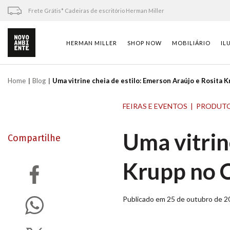
Skip
Frete Grátis* Cadeiras de escritório Herman Miller
to
content
HERMAN MILLER
SHOP NOW
MOBILIÁRIO
IL
Home
Blog
Uma vitrine cheia de estilo: Emerson Araújo e Rosita 
FEIRAS E EVENTOS
PRODUT
Uma vitrin
Compartilhe
Krupp no 
Publicado em 25 de outubro de 2