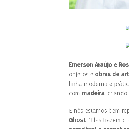
Emerson Araújo e Ros
objetos e
obras de ar
linha moderna e prátic
com
madeira
, criand
E nós estamos bem rep
Ghost
. “Elas trazem c