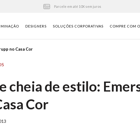
Parcele em até 10X sem juros
UMINAÇÃO
DESIGNERS
SOLUÇÕES CORPORATIVAS
COMPRE COM O 
Krupp no Casa Cor
OS
e cheia de estilo: Emer
Casa Cor
013