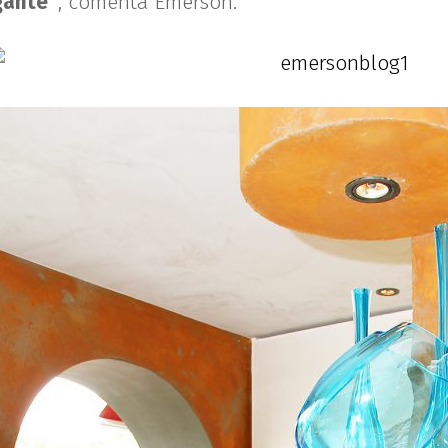
gante”
, comenta Emerson.