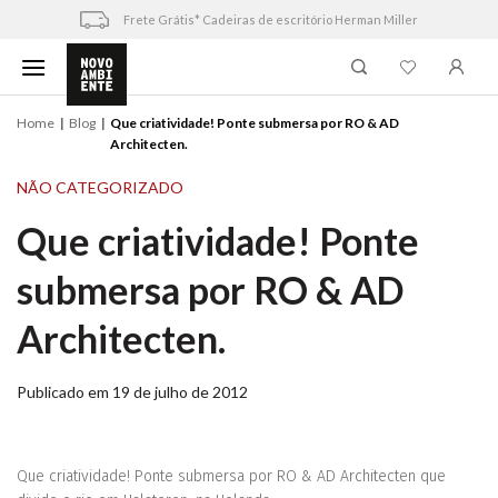
Skip
Frete Grátis* Cadeiras de escritório Herman Miller
to
content
Home
Blog
Que criatividade! Ponte submersa por RO & AD
Architecten.
NÃO CATEGORIZADO
Que criatividade! Ponte
submersa por RO & AD
Architecten.
Publicado em 19 de julho de 2012
Que criatividade! Ponte submersa por RO & AD Architecten que