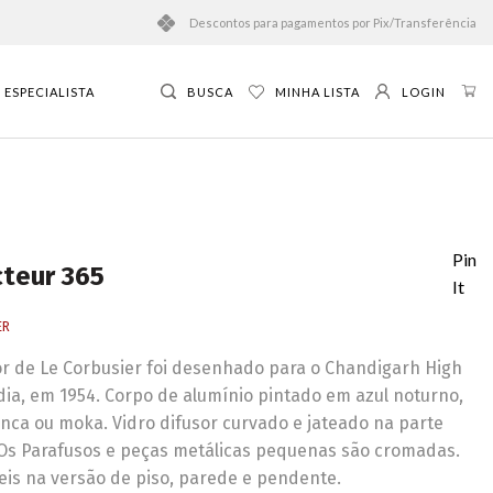
Descontos para pagamentos por Pix/Transferência
ESPECIALISTA
BUSCA
MINHA LISTA
LOGIN
Pin
cteur 365
It
ER
or de Le Corbusier foi desenhado para o Chandigarh High
ndia, em 1954. Corpo de alumínio pintado em azul noturno,
anca ou moka. Vidro difusor curvado e jateado na parte
 Os Parafusos e peças metálicas pequenas são cromadas.
eis na versão de piso, parede e pendente.