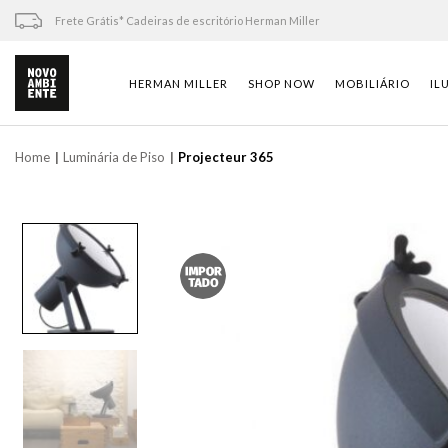
Skip
Frete Grátis* Cadeiras de escritório Herman Miller
to
content
HERMAN MILLER
SHOP NOW
MOBILIÁRIO
IL
Home
Luminária de Piso
Projecteur 365