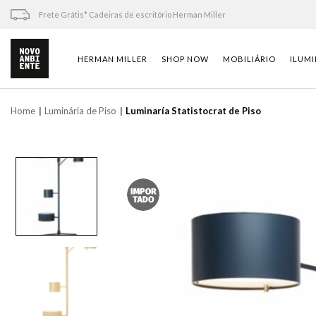
Skip
Frete Grátis* Cadeiras de escritório Herman Miller
to
content
HERMAN MILLER
SHOP NOW
MOBILIÁRIO
ILUM
Home
Luminária de Piso
Luminaría Statistocrat de Piso