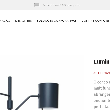
Parcele em até 10X sem juros
INAÇÃO
DESIGNERS
SOLUÇÕES CORPORATIVAS
COMPRE COM O ES
Lumin
ATELIER VA
O corpo 
multifun
abrangen
enquanto
perfeita.