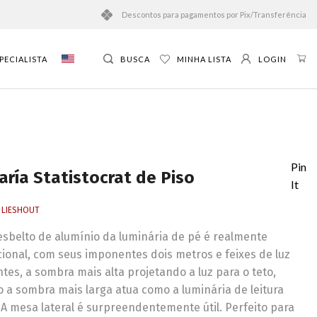
Descontos para pagamentos por Pix/Transferência
PECIALISTA
BUSCA
MINHA LISTA
LOGIN
Pin
aría Statistocrat de Piso
It
N LIESHOUT
esbelto de alumínio da luminária de pé é realmente
cional, com seus imponentes dois metros e feixes de luz
tes, a sombra mais alta projetando a luz para o teto,
 a sombra mais larga atua como a luminária de leitura
 A mesa lateral é surpreendentemente útil. Perfeito para