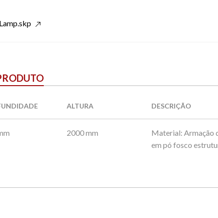
_Lamp.skp
 PRODUTO
FUNDIDADE
ALTURA
DESCRIÇÃO
 mm
2000 mm
Material: Armação 
em pó fosco estrutu