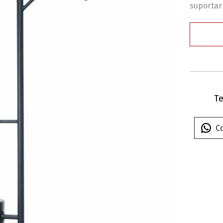
suportar
Te
C