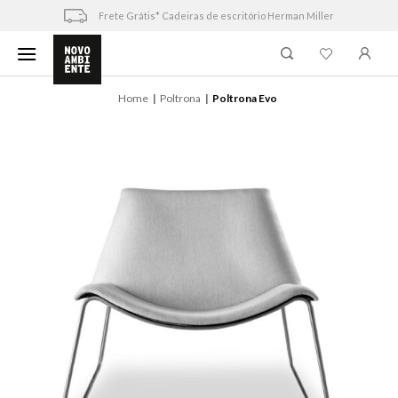
Skip
Frete Grátis* Cadeiras de escritório Herman Miller
to
content
Home
Poltrona
Poltrona Evo