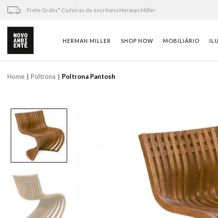
Skip
Frete Grátis* Cadeiras de escritório Herman Miller
to
content
HERMAN MILLER
SHOP NOW
MOBILIÁRIO
IL
Home
Poltrona
Poltrona Pantosh