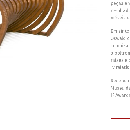
peças en
resultad
móveis e
Em sinto
Oswald d
colonizad
a poltro
raízes e 
“viralati
Recebeu 
Museu da 
IF Award