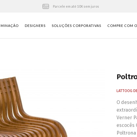
Parcele em até 10X sem juros
UMINAÇÃO
DESIGNERS
SOLUÇÕES CORPORATIVAS
COMPRE COM O 
Poltr
LATTOOG D
O desenh
extraord
Verner P
escocês 
Poltrona