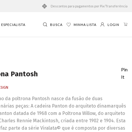
Descontos para pagamentos por Pix/Transferência
ESPECIALISTA
BUSCA
MINHA LISTA
LOGIN
Pin
ona Pantosh
It
ESIGN
o da poltrona Pantosh nasce da fusão de duas
inárias peças: A cadeira Panton do arquiteto dinamarquês
anton datada de 1968 com a Poltrona Willow, do arquiteto
Charles Rennie Mackintosh, criada entre 1902 e 1904. Esta
 faz parte da série Viralata© que é composta por diversas