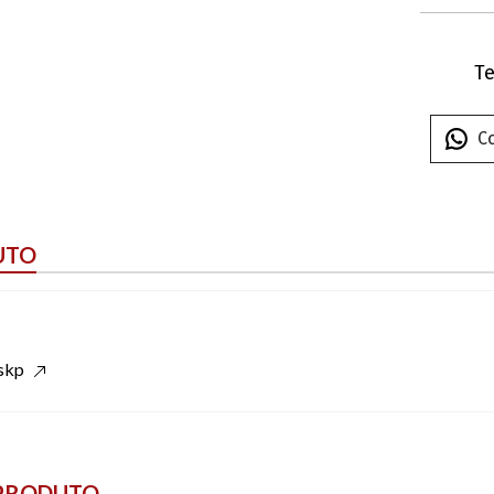
Te
C
UTO
.skp
 PRODUTO