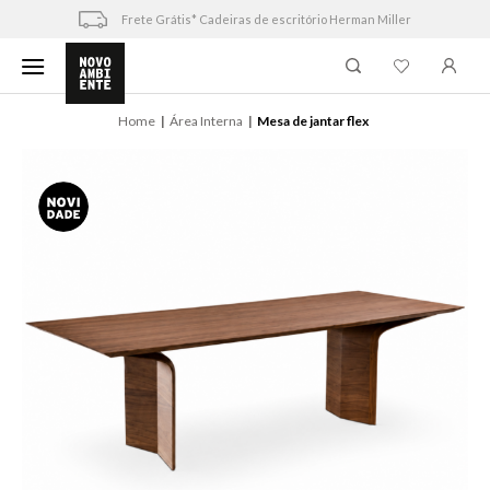
Skip
Frete Grátis* Cadeiras de escritório Herman Miller
to
content
Home
Área Interna
Mesa de jantar flex