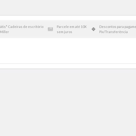
átis* Cadeiras de escritório
Parcele em até 10X
Descontos para pagame
Miller
sem juros
Pix/Transferência