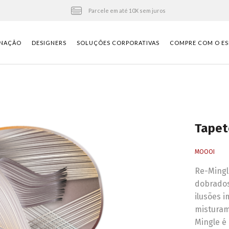
Parcele em até 10X sem juros
INAÇÃO
DESIGNERS
SOLUÇÕES CORPORATIVAS
COMPRE COM O ES
Tapet
MOOOI
Re-Mingle
dobrados
ilusões i
misturam
Mingle é