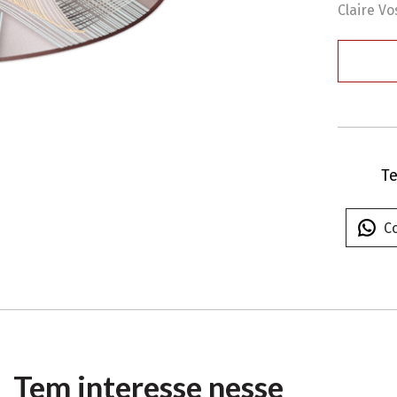
Claire Vo
Te
C
Tem interesse nesse