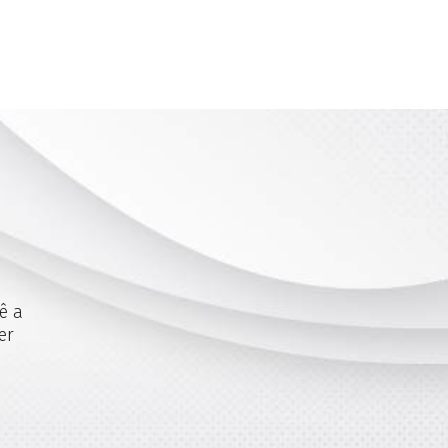
ê a
er