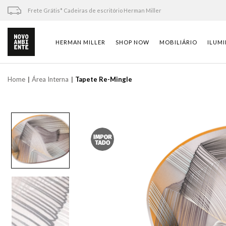
Skip
Frete Grátis* Cadeiras de escritório Herman Miller
to
content
HERMAN MILLER
SHOP NOW
MOBILIÁRIO
ILUM
Home
Área Interna
Tapete Re-Mingle