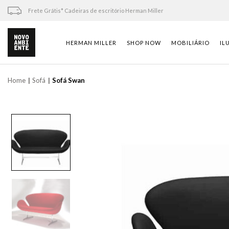
Skip
Frete Grátis* Cadeiras de escritório Herman Miller
to
content
HERMAN MILLER
SHOP NOW
MOBILIÁRIO
IL
Home
Sofá
Sofá Swan