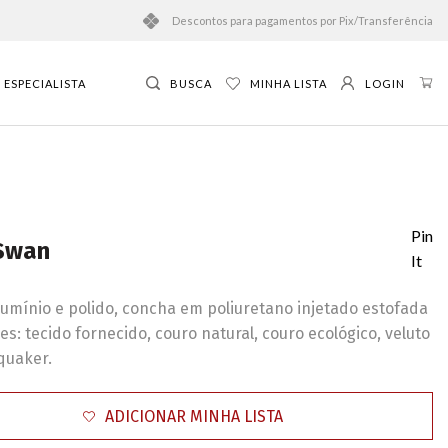
Descontos para pagamentos por Pix/Transferência
ESPECIALISTA
BUSCA
MINHA LISTA
LOGIN
Pin
Swan
It
lumínio e polido, concha em poliuretano injetado estofada
s: tecido fornecido, couro natural, couro ecológico, veluto
quaker.
ADICIONAR MINHA LISTA