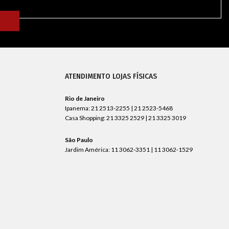
ATENDIMENTO LOJAS FÍSICAS
Rio de Janeiro
Ipanema: 21 2513-2255 | 21 2523-5468
Casa Shopping: 21 3325 2529 | 21 3325 3019
São Paulo
Jardim América: 11 3062-3351 | 11 3062-1529