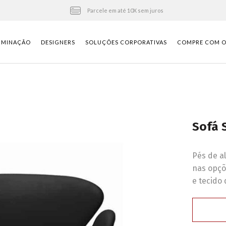
Parcele em até 10X sem juros
UMINAÇÃO
DESIGNERS
SOLUÇÕES CORPORATIVAS
COMPRE COM O 
Sofá 
Pés de a
nas opçõe
e tecido 