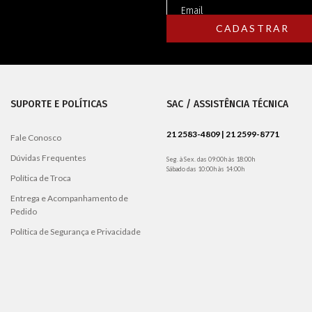
SUPORTE E POLÍTICAS
SAC / ASSISTÊNCIA TÉCNICA
21 2583-4809 | 21 2599-8771
Fale Conosco
Dúvidas Frequentes
Seg. à Sex. das 09:00h às 18:00h
Sábado das 10:00h às 14:00h
Política de Troca
Entrega e Acompanhamento de
Pedido
Política de Segurança e Privacidade