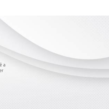
ê a
er