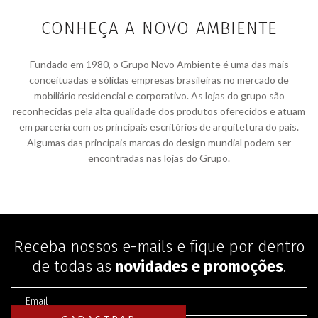
CONHEÇA A NOVO AMBIENTE
Fundado em 1980, o Grupo Novo Ambiente é uma das mais
conceituadas e sólidas empresas brasileiras no mercado de
mobiliário residencial e corporativo. As lojas do grupo são
reconhecidas pela alta qualidade dos produtos oferecidos e atuam
em parceria com os principais escritórios de arquitetura do país.
Algumas das principais marcas do design mundial podem ser
encontradas nas lojas do Grupo.
Receba nossos e-mails e fique por dentro
de todas as
novidades e promoções
.