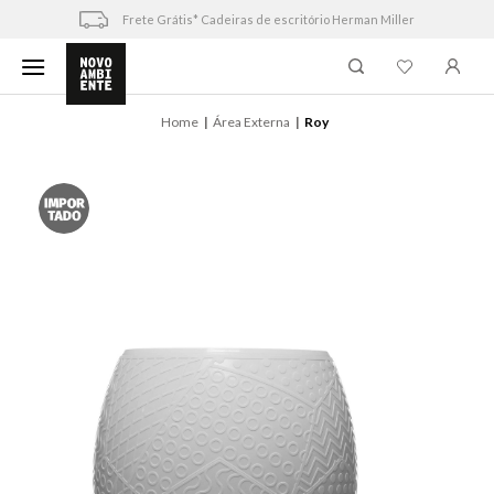
Skip
Frete Grátis* Cadeiras de escritório Herman Miller
to
content
Home
Área Externa
Roy