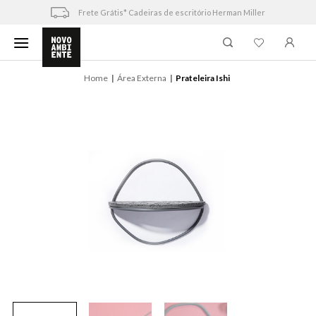
Skip
Frete Grátis* Cadeiras de escritório Herman Miller
to
content
Home
Área Externa
Prateleira Ishi