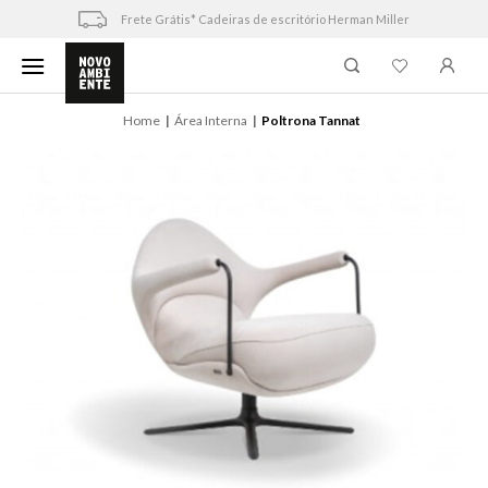
Skip
Frete Grátis* Cadeiras de escritório Herman Miller
to
content
Home
Área Interna
Poltrona Tannat