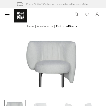
Skip
Frete Grátis* Cadeiras de escritório Herman Miller
to
content
Home
Área Interna
Poltrona Pirarucu