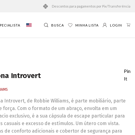
Descontos para pagamentos por Pix/Transferência
PECIALISTA
BUSCA
MINHA LISTA
LOGIN
Pin
ona Introvert
It
LIAMS
a Introvert, de Robbie Williams, é parte mobiliário, parte
 força. Com o formato de um abraço, envolta em um
cio exclusivo, é a sua cápsula de escape particular para
s casuais e excesso de estímulos. Um útero com vista.
s de conforto adicionais e cobertor de segurança para