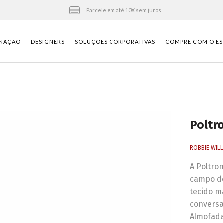
Parcele em até 10X sem juros
INAÇÃO
DESIGNERS
SOLUÇÕES CORPORATIVAS
COMPRE COM O ES
Poltr
ROBBIE WIL
A Poltron
campo de
tecido ma
conversa
Almofada