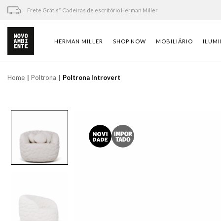
Skip
Frete Grátis* Cadeiras de escritório Herman Miller
to
content
HERMAN MILLER
SHOP NOW
MOBILIÁRIO
ILUM
Home
Poltrona
Poltrona Introvert