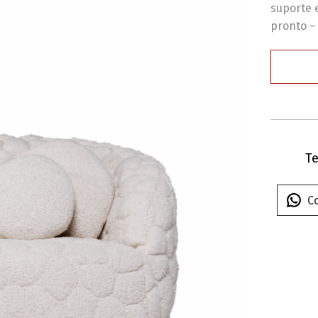
suporte 
pronto –
Te
C