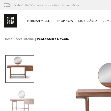
Skip
Frete Grátis* Cadeiras de escritório Herman Miller
to
content
HERMAN MILLER
SHOP NOW
MOBILIÁRIO
ILUM
Home
Área Interna
Penteadeira Nevada