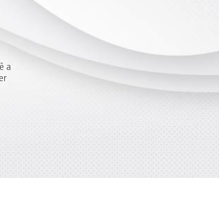
ê a
er