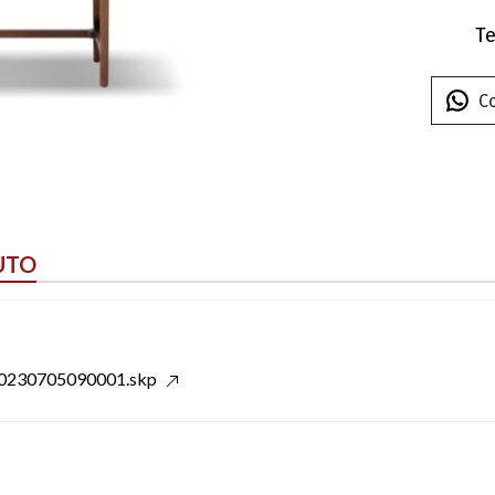
Te
C
UTO
20230705090001.skp