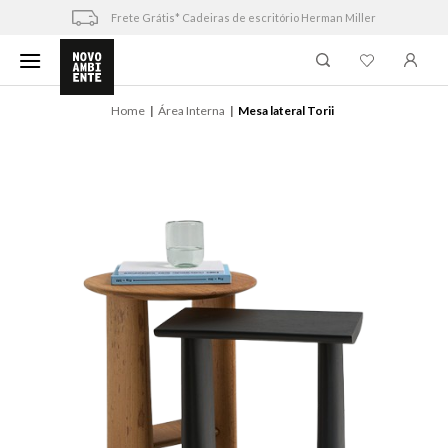
Skip
Frete Grátis* Cadeiras de escritório Herman Miller
to
content
Home
Área Interna
Mesa lateral Torii