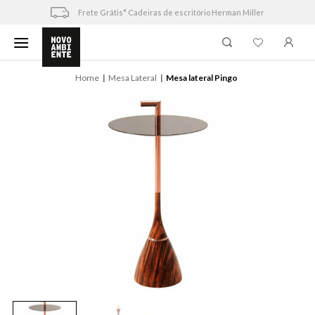
Skip
Frete Grátis* Cadeiras de escritório Herman Miller
to
content
Home
Mesa Lateral
Mesa lateral Pingo