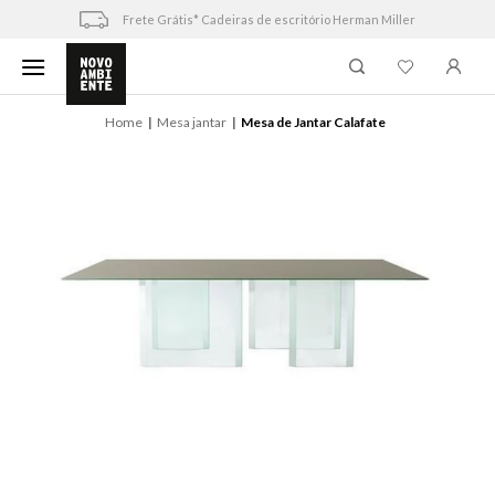
Skip
Frete Grátis* Cadeiras de escritório Herman Miller
to
content
Home
Mesa jantar
Mesa de Jantar Calafate