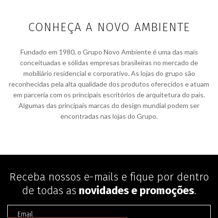
CONHEÇA A NOVO AMBIENTE
Fundado em 1980, o Grupo Novo Ambiente é uma das mais
conceituadas e sólidas empresas brasileiras no mercado de
mobiliário residencial e corporativo. As lojas do grupo são
reconhecidas pela alta qualidade dos produtos oferecidos e atuam
em parceria com os principais escritórios de arquitetura do país.
Algumas das principais marcas do design mundial podem ser
encontradas nas lojas do Grupo.
Receba nossos e-mails e fique por dentro
de todas as
novidades e promoções
.