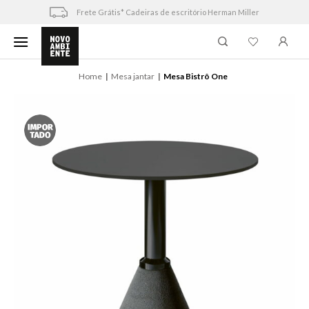
Skip
Frete Grátis* Cadeiras de escritório Herman Miller
to
content
Home
Mesa jantar
Mesa Bistrô One