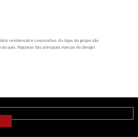
io residencial e corporativo. As lojas do grupo são
a do país. Algumas das principais marcas do design