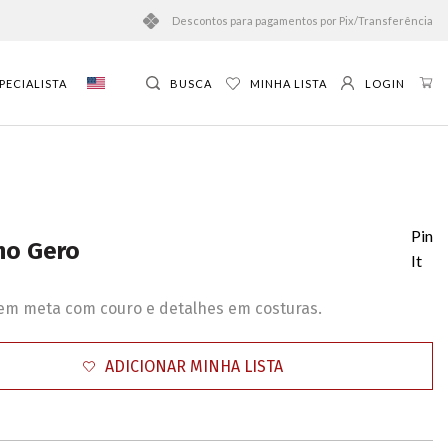
Descontos para pagamentos por Pix/Transferência
PECIALISTA
BUSCA
MINHA LISTA
LOGIN
Pin
ho Gero
It
em meta com couro e detalhes em costuras.
ADICIONAR MINHA LISTA