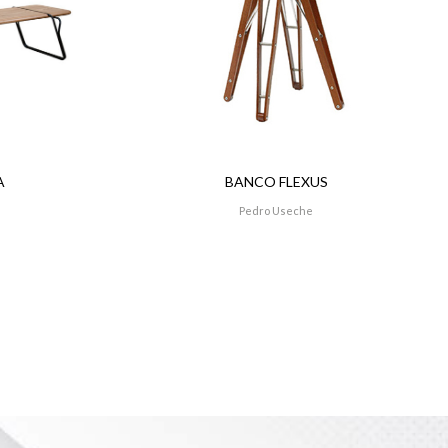
A
BANCO FLEXUS
Pedro Useche