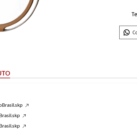
Te
C
UTO
oBrasil.skp
rasil.skp
rasil.skp