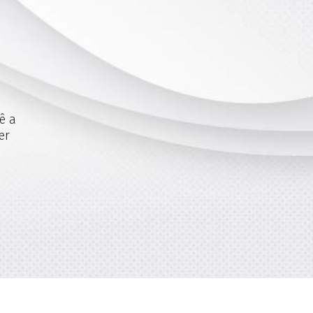
ê a
er