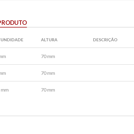
 PRODUTO
FUNDIDADE
ALTURA
DESCRIÇÃO
 mm
70 mm
 mm
70 mm
0 mm
70 mm