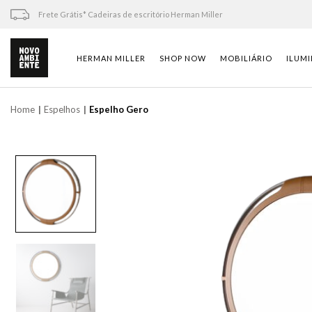
Skip
Frete Grátis* Cadeiras de escritório Herman Miller
to
content
HERMAN MILLER
SHOP NOW
MOBILIÁRIO
ILUM
Home
Espelhos
Espelho Gero