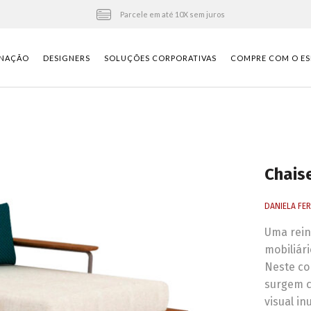
Parcele em até 10X sem juros
INAÇÃO
DESIGNERS
SOLUÇÕES CORPORATIVAS
COMPRE COM O ES
Chais
DANIELA FE
Uma rein
mobiliár
Neste co
surgem c
visual i