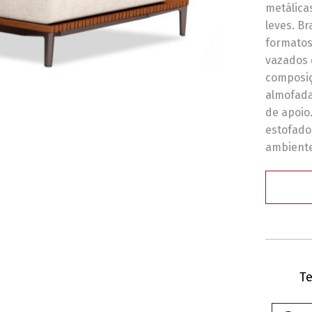
metálica
leves. B
formatos
vazados 
composiç
almofada
de apoio
estofado
ambiente
Te