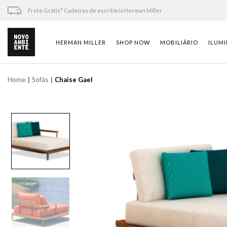
Skip
Frete Grátis* Cadeiras de escritório Herman Miller
to
content
HERMAN MILLER
SHOP NOW
MOBILIÁRIO
ILUM
Home
Sofás
Chaise Gael