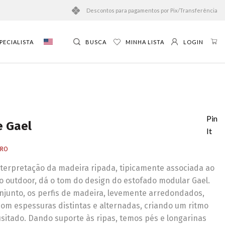
Descontos para pagamentos por Pix/Transferência
PECIALISTA
BUSCA
MINHA LISTA
LOGIN
Pin
e Gael
It
RRO
terpretação da madeira ripada, tipicamente associada ao
io outdoor, dá o tom do design do estofado modular Gael.
njunto, os perfis de madeira, levemente arredondados,
om espessuras distintas e alternadas, criando um ritmo
nusitado. Dando suporte às ripas, temos pés e longarinas