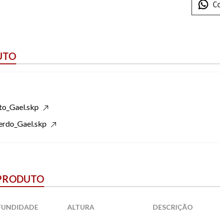
C
UTO
ito_Gael.skp
erdo_Gael.skp
 PRODUTO
FUNDIDADE
ALTURA
DESCRIÇÃO