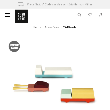
Skip
Frete Grátis* Cadeiras de escritório Herman Miller
to
content
Home
Acessórios
CARtools