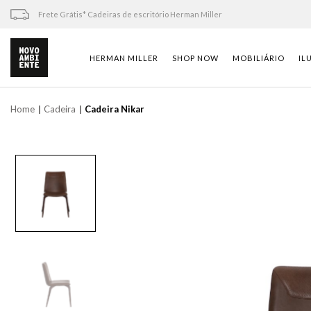
Skip
Frete Grátis* Cadeiras de escritório Herman Miller
to
content
HERMAN MILLER
SHOP NOW
MOBILIÁRIO
IL
Home
Cadeira
Cadeira Nikar