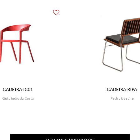
CADEIRA IC01
CADEIRA RIPA
Guto Indio da Costa
Pedro Useche