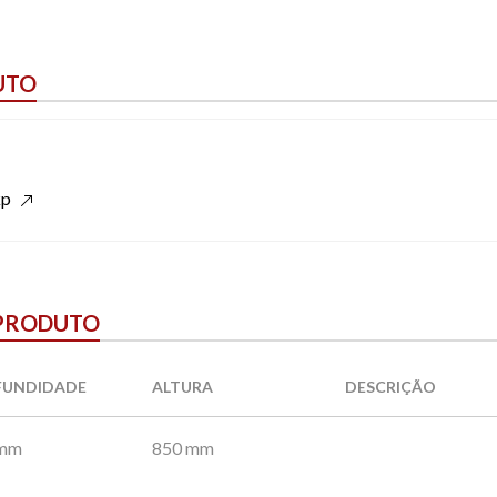
UTO
kp
 PRODUTO
FUNDIDADE
ALTURA
DESCRIÇÃO
 mm
850 mm