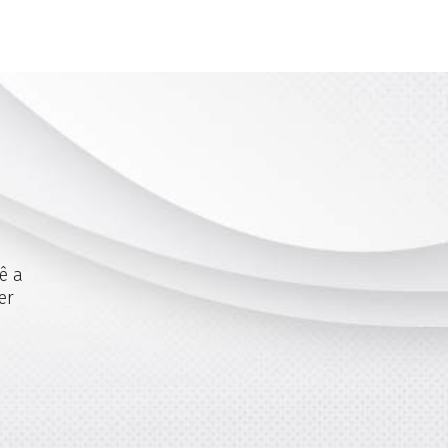
ê a
er