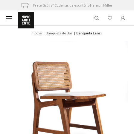
Skip
Frete Grátis* Cadeiras de escritório Herman Miller
to
content
Home
Banqueta de Bar
Banqueta Lenzi