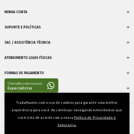
MINHA CONTA
SUPORTE E POLÍTICAS
SAC / ASSISTÊNCIA TÉCNICA
ATENDIMENTO LOJAS FÍSICAS
FORMAS DE PAGAMENTO
CERTIFICADOS
Entre em
Trabalhamos com o uso de cookies para garantir uma melhor
contato
experiência para você. Ao continuar navegando entendemos que
você está de acordo com a nossa
Política de Privacidade e
Segurança.