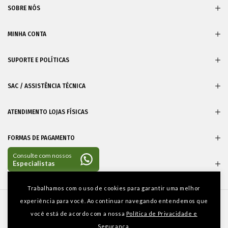
SOBRE NÓS
MINHA CONTA
SUPORTE E POLÍTICAS
SAC / ASSISTÊNCIA TÉCNICA
ATENDIMENTO LOJAS FÍSICAS
FORMAS DE PAGAMENTO
CERTIFICADOS
Entre em
Trabalhamos com o uso de cookies para garantir uma melhor
contato
experiência para você. Ao continuar navegando entendemos que
você está de acordo com a nossa
Política de Privacidade e
Segurança.