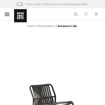
Skip
Frete Grátis* Cadeiras de escritório Herman Miller
to
content
Home
Área Externa
Banqueta Calla