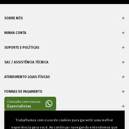
SOBRE NÓS
MINHA CONTA
SUPORTE E POLÍTICAS
SAC / ASSISTÊNCIA TÉCNICA
ATENDIMENTO LOJAS FÍSICAS
FORMAS DE PAGAMENTO
CERTIFICADOS
Entre em
Trabalhamos com o uso de cookies para garantir uma melhor
contato
experiência para você. Ao continuar navegando entendemos que