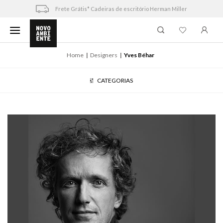
Skip
Frete Grátis* Cadeiras de escritório Herman Miller
to
content
Home
Designers
Yves Béhar
CATEGORIAS