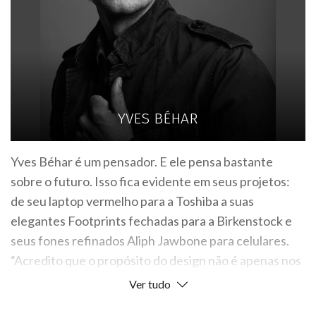
YVES BÉHAR
Yves Béhar é um pensador. E ele pensa bastante
sobre o futuro. Isso fica evidente em seus projetos:
de seu laptop vermelho para a Toshiba a suas
elegantes Footprints fechadas para a Birkenstock e
seus fones refinados Aliph Jawbone para celulares.
“Acredito que o propósito do design não é apenas nos
mostrar o futuro, mas nos trazer o futuro”, ele afirma.
Ver tudo