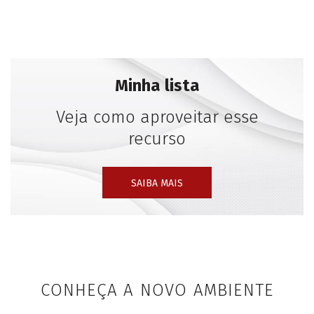
Packard, ocasionalmente gravitando em esportes,
vestuário, tecnologia e mobiliário.
Um dos inúmeros artigos de revistas escritos sobre
Minha lista
Béhar o chamou de “designer multidisciplinar de
nossa era”. Sua longa lista de prêmios inclui o
Veja como aproveitar esse
prestigiado National Design Award do Cooper Hewitt
recurso
Smithsonian National Design Museum, onde seu
trabalho faz parte da coleção permanente.
SAIBA MAIS
Em 2004: ele tinha duas exposições solo, uma no San
Francisco Museum of Modern Art, EUA, e outra no
Musee de Design et D’arts Appliques Contemporains
em Lausanne, Suíça.
CONHEÇA A NOVO AMBIENTE
“Ao trabalhar com os clientes, a minha filosofia é me