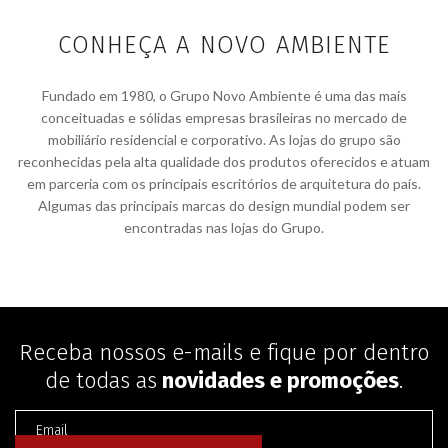
CONHEÇA A NOVO AMBIENTE
Fundado em 1980, o Grupo Novo Ambiente é uma das mais
conceituadas e sólidas empresas brasileiras no mercado de
mobiliário residencial e corporativo. As lojas do grupo são
reconhecidas pela alta qualidade dos produtos oferecidos e atuam
em parceria com os principais escritórios de arquitetura do país.
Algumas das principais marcas do design mundial podem ser
encontradas nas lojas do Grupo.
Receba nossos e-mails e fique por dentro
de todas as
novidades e promoções
.