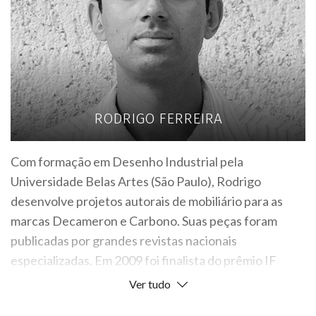
RODRIGO FERREIRA
Com formação em Desenho Industrial pela
Universidade Belas Artes (São Paulo), Rodrigo
desenvolve projetos autorais de mobiliário para as
marcas Decameron e Carbono. Suas peças foram
publicadas por grandes revistas nacionais
especializadas. Em 2009 foi finalista do prêmio IF
Award 2009 com o Sofá Block, onde assina em
Ver tudo
parceria com Marcus Ferreira, no mesmo ano teve a