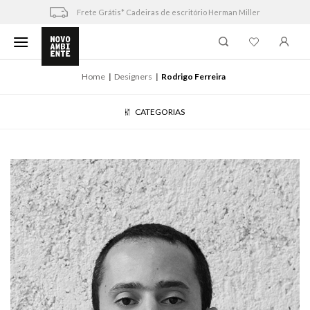
Skip
Frete Grátis* Cadeiras de escritório Herman Miller
to
content
Home
Designers
Rodrigo Ferreira
CATEGORIAS