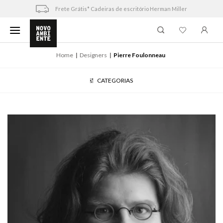
Skip
Frete Grátis* Cadeiras de escritório Herman Miller
to
content
Home
Designers
Pierre Foulonneau
CATEGORIAS