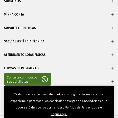
SOBRE NÓS
MINHA CONTA
SUPORTE E POLÍTICAS
SAC / ASSISTÊNCIA TÉCNICA
ATENDIMENTO LOJAS FÍSICAS
FORMAS DE PAGAMENTO
CERTIFICADOS
Entre em
Trabalhamos com o uso de cookies para garantir uma melhor
contato
experiência para você. Ao continuar navegando entendemos que
você está de acordo com a nossa
Política de Privacidade e
Segurança.