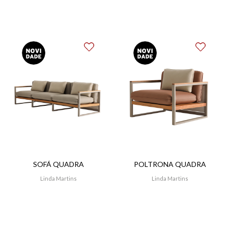
escolha cuidadosa de materiais e detalhes que
ressaltam a riqueza da cultura do design nacional e o
período modernista.
Em sua expressão artística, Linda busca evidenciar o
universo feminino, capturando suas linhas, força e
delicadeza. Prioriza produtos nos quais a ergonomia e
o conforto são aliados, resultando em peças que não
apenas convidam, mas também emanam elegância.
SOFÁ QUADRA
POLTRONA QUADRA
Linda Martins
Linda Martins