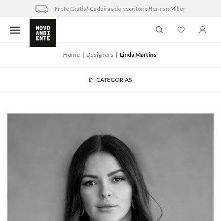
Skip
Frete Grátis* Cadeiras de escritório Herman Miller
to
content
Home
Designers
Linda Martins
CATEGORIAS