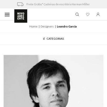
Skip
Frete Grátis* Cadeiras de escritório Herman Miller
to
content
Home
Designers
Leandro Garcia
CATEGORIAS