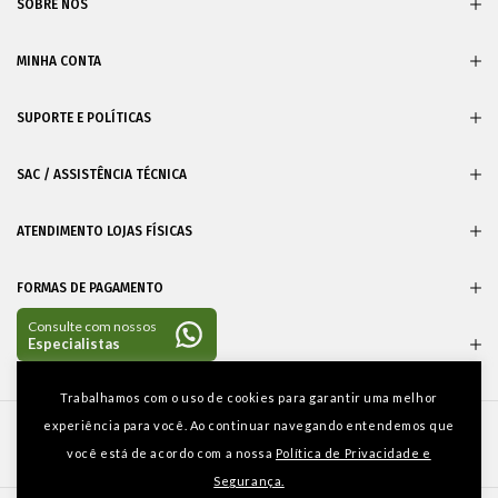
SOBRE NÓS
MINHA CONTA
SUPORTE E POLÍTICAS
SAC / ASSISTÊNCIA TÉCNICA
ATENDIMENTO LOJAS FÍSICAS
FORMAS DE PAGAMENTO
CERTIFICADOS
Entre em
Trabalhamos com o uso de cookies para garantir uma melhor
contato
experiência para você. Ao continuar navegando entendemos que
você está de acordo com a nossa
Política de Privacidade e
Segurança.