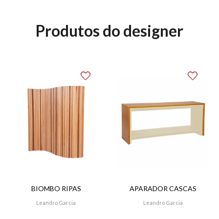
Rosenbaum e do renomado arquiteto Isay Weinfeld,
recebendo diversos prêmios nacionais e
Produtos do designer
internacionais.
Atualmente, dirige seu próprio escritório, que
desenvolve projetos residenciais, comerciais,
institucionais, de interiores e design de mobiliário,
com projetos publicados em diversas revistas do
Brasil e exterior. É professor do curso de Design de
Interiores do Centro Europeu.
BIOMBO RIPAS
APARADOR CASCAS
Leandro Garcia
Leandro Garcia