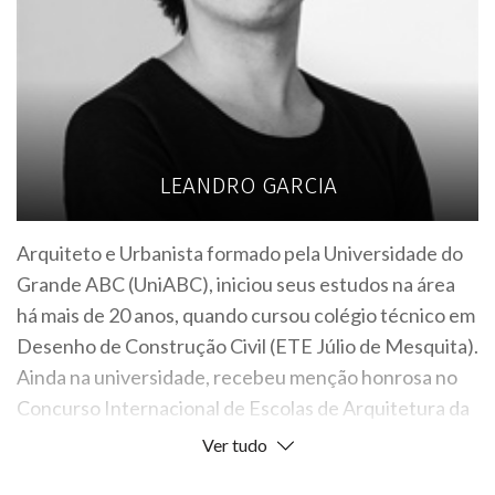
LEANDRO GARCIA
Arquiteto e Urbanista formado pela Universidade do
Grande ABC (UniABC), iniciou seus estudos na área
há mais de 20 anos, quando cursou colégio técnico em
Desenho de Construção Civil (ETE Júlio de Mesquita).
Ainda na universidade, recebeu menção honrosa no
Concurso Internacional de Escolas de Arquitetura da
4ª Bienal Internacional de Arquitetura de São Paulo.
Ver tudo
Colaborou com os escritórios do designer Marcelo