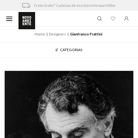
Skip
Frete Grátis* Cadeiras de escritório Herman Miller
to
content
Home
Designers
Gianfranco Frattini
CATEGORIAS