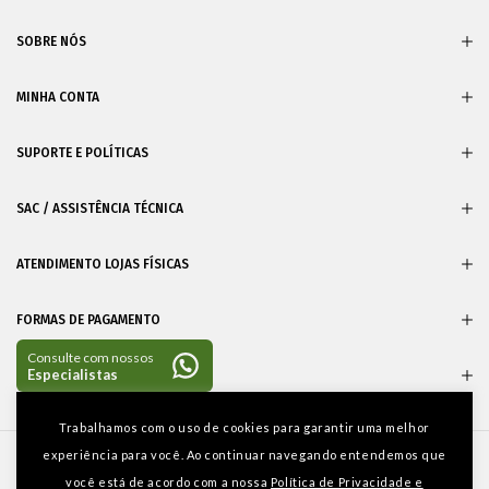
SOBRE NÓS
MINHA CONTA
SUPORTE E POLÍTICAS
SAC / ASSISTÊNCIA TÉCNICA
ATENDIMENTO LOJAS FÍSICAS
FORMAS DE PAGAMENTO
CERTIFICADOS
Entre em
Trabalhamos com o uso de cookies para garantir uma melhor
contato
experiência para você. Ao continuar navegando entendemos que
você está de acordo com a nossa
Política de Privacidade e