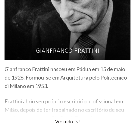
GIANFRANCO FRATTINI
Gianfranco Frattini nasceu em Pádua em 15 de maio
de 1926. Formou-se em Arquitetura pelo Politecnico
di Milano em 1953.
Frattini abriu seu próprio escritório profissional em
Milão, depois de ter trabalhado no escritório de seu
professor e mentor Gio Ponti. Frattini tornou-se
Ver tudo
designer industrial por acaso, quando sentiu falta de