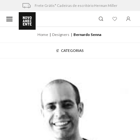
Skip
Frete Grátis* Cadeiras de escritório Herman Miller
to
content
Home
Designers
Bernardo Senna
CATEGORIAS