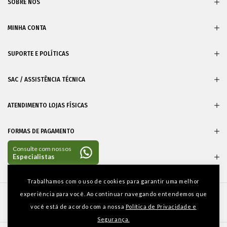
SOBRE NÓS
MINHA CONTA
SUPORTE E POLÍTICAS
SAC / ASSISTÊNCIA TÉCNICA
ATENDIMENTO LOJAS FÍSICAS
FORMAS DE PAGAMENTO
CERTIFICADOS
Entre em
Trabalhamos com o uso de cookies para garantir uma melhor
contato
experiência para você. Ao continuar navegando entendemos que
você está de acordo com a nossa
Política de Privacidade e
Segurança.