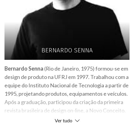
BERNARDO SENNA
Bernardo Senna
(Rio de Janeiro, 1975) formou-se em
design de produto na UFRJ em 1997. Trabalhou com a
equipe do Instituto Nacional de Tecnologia a partir de
1995, projetando produtos, equipamentos e veículos.
Após a graduação, participou da criação da primeira
revista brasileira de design on-line, a Novo Conceito.
Entre 2004 e 2006, foi Coordenador do
Ver tudo
CentroDesignRio, onde participou de diversas ações