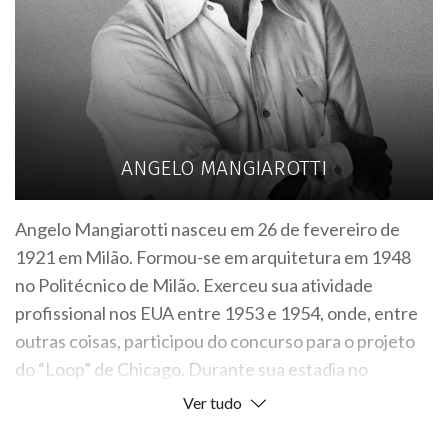
ANGELO MANGIAROTTI
Angelo Mangiarotti nasceu em 26 de fevereiro de
1921 em Milão. Formou-se em arquitetura em 1948
no Politécnico de Milão. Exerceu sua atividade
profissional nos EUA entre 1953 e 1954, onde, entre
outras coisas, participou do concurso para o projeto
do “Loop” de Chicago. Durante sua estadia no
exterior, conheceu Frank Lloyd Wright, Walter
Ver tudo
Gropius, Mies van der Rohe e Konrad Wachsmann. De