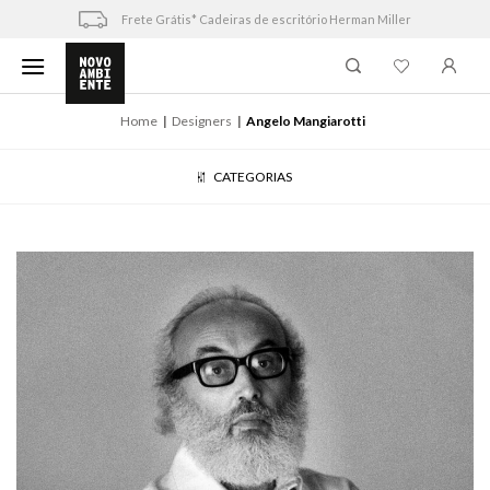
Skip
Frete Grátis* Cadeiras de escritório Herman Miller
to
content
Home
Designers
Angelo Mangiarotti
CATEGORIAS