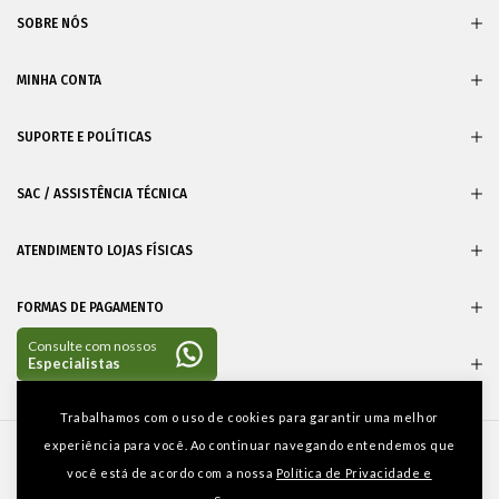
SOBRE NÓS
MINHA CONTA
SUPORTE E POLÍTICAS
SAC / ASSISTÊNCIA TÉCNICA
ATENDIMENTO LOJAS FÍSICAS
FORMAS DE PAGAMENTO
CERTIFICADOS
Entre em
Trabalhamos com o uso de cookies para garantir uma melhor
contato
experiência para você. Ao continuar navegando entendemos que
você está de acordo com a nossa
Política de Privacidade e