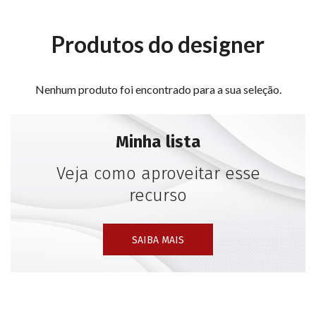
sustentável e matérias-primas alternativas, marca sua
sólida carreira com a consciente valorização do
Produtos do designer
consumo responsável.
O conceito do seu design reside no equilibrado eixo
Nenhum produto foi encontrado para a sua seleção.
arte-ciência-economia.
Minha lista
Veja como aproveitar esse
recurso
SAIBA MAIS