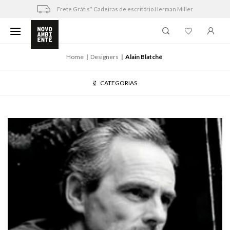
Skip
Frete Grátis* Cadeiras de escritório Herman Miller
to
content
Home
Designers
Alain Blatché
CATEGORIAS