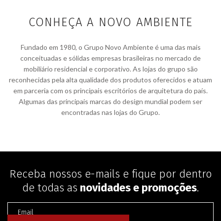
CONHEÇA A NOVO AMBIENTE
Fundado em 1980, o Grupo Novo Ambiente é uma das mais
conceituadas e sólidas empresas brasileiras no mercado de
mobiliário residencial e corporativo. As lojas do grupo são
reconhecidas pela alta qualidade dos produtos oferecidos e atuam
em parceria com os principais escritórios de arquitetura do país.
Algumas das principais marcas do design mundial podem ser
encontradas nas lojas do Grupo.
Receba nossos e-mails e fique por dentro
de todas as
novidades e promoções
.